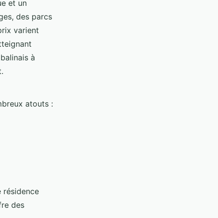
e et un
ages, des parcs
rix varient
tteignant
balinais à
.
mbreux atouts :
e résidence
fre des