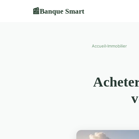
Banque Smart
📰
Accueil
›
Immobilier
Acheter
v