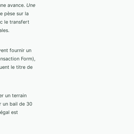
 une avance.
Une
e pèse sur la
c le transfert
ales.
ent fournir un
ansaction Form),
ent le titre de
r un terrain
 un bail de 30
légal est