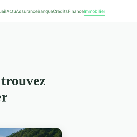
eil
Actu
Assurance
Banque
Crédits
Finance
Immobilier
 trouvez
er