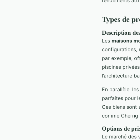
rendements attra
Types de pr
Description des
Les
maisons mo
configurations,
par exemple, of
piscines privées
l’architecture b
En parallèle, le
parfaites pour l
Ces biens sont 
comme Cherng T
Options de prix
Le marché des v