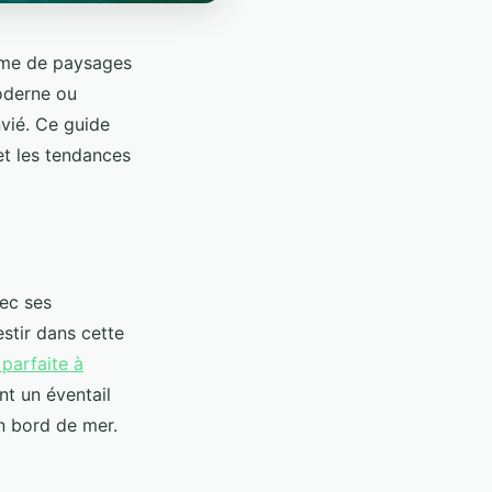
yme de paysages
moderne ou
nvié. Ce guide
et les tendances
vec ses
stir dans cette
parfaite à
nt un éventail
n bord de mer.