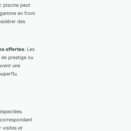
c piscine peut
e gamme en front
sidérer des
es offertes
. Les
t de prestige ou
uvent une
uperflu.
respectées.
s correspondant
er
visites et