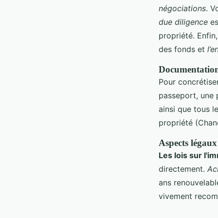
négociations
. V
due diligence
es
propriété. Enfin
des fonds et
l’
Documentation 
Pour concrétiser
passeport, une 
ainsi que tous l
propriété (Chano
Aspects légaux 
Les lois sur l'i
directement.
Ac
ans renouvelable
vivement recomm