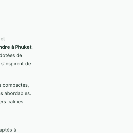
 et
endre à Phuket
,
 dotées de
s’inspirent de
.
us compactes,
ns abordables.
ers calmes
daptés à