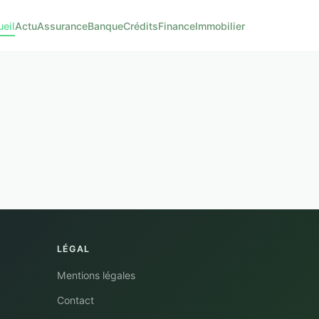
eil
Actu
Assurance
Banque
Crédits
Finance
Immobilier
LÉGAL
Mentions légales
Contact